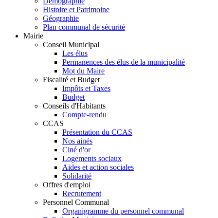
Démographie
Histoire et Patrimoine
Géographie
Plan communal de sécurité
Mairie
Conseil Municipal
Les élus
Permanences des élus de la municipalité
Mot du Maire
Fiscalité et Budget
Impôts et Taxes
Budget
Conseils d'Habitants
Compte-rendu
CCAS
Présentation du CCAS
Nos ainés
Ciné d'or
Logements sociaux
Aides et action sociales
Solidarité
Offres d'emploi
Recrutement
Personnel Communal
Organigramme du personnel communal