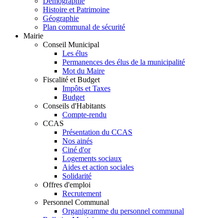
Démographie
Histoire et Patrimoine
Géographie
Plan communal de sécurité
Mairie
Conseil Municipal
Les élus
Permanences des élus de la municipalité
Mot du Maire
Fiscalité et Budget
Impôts et Taxes
Budget
Conseils d'Habitants
Compte-rendu
CCAS
Présentation du CCAS
Nos ainés
Ciné d'or
Logements sociaux
Aides et action sociales
Solidarité
Offres d'emploi
Recrutement
Personnel Communal
Organigramme du personnel communal