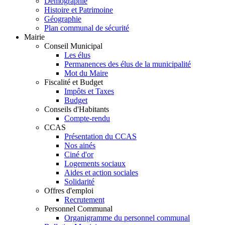
Démographie
Histoire et Patrimoine
Géographie
Plan communal de sécurité
Mairie
Conseil Municipal
Les élus
Permanences des élus de la municipalité
Mot du Maire
Fiscalité et Budget
Impôts et Taxes
Budget
Conseils d'Habitants
Compte-rendu
CCAS
Présentation du CCAS
Nos ainés
Ciné d'or
Logements sociaux
Aides et action sociales
Solidarité
Offres d'emploi
Recrutement
Personnel Communal
Organigramme du personnel communal