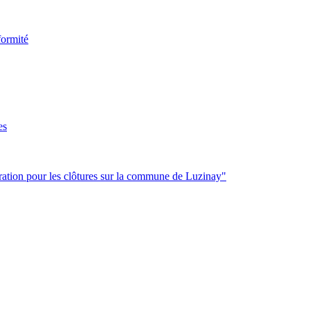
formité
es
ration pour les clôtures sur la commune de Luzinay"