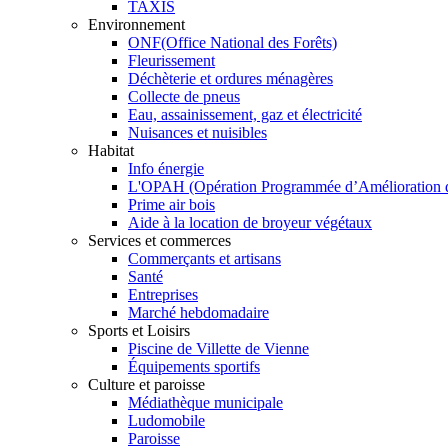
TAXIS
Environnement
ONF(Office National des Forêts)
Fleurissement
Déchèterie et ordures ménagères
Collecte de pneus
Eau, assainissement, gaz et électricité
Nuisances et nuisibles
Habitat
Info énergie
L'OPAH (Opération Programmée d’Amélioration de
Prime air bois
Aide à la location de broyeur végétaux
Services et commerces
Commerçants et artisans
Santé
Entreprises
Marché hebdomadaire
Sports et Loisirs
Piscine de Villette de Vienne
Équipements sportifs
Culture et paroisse
Médiathèque municipale
Ludomobile
Paroisse