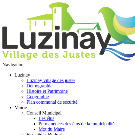
Navigation
Luzinay
Luzinay village des justes
Démographie
Histoire et Patrimoine
Géographie
Plan communal de sécurité
Mairie
Conseil Municipal
Les élus
Permanences des élus de la municipalité
Mot du Maire
Fiscalité et Budget