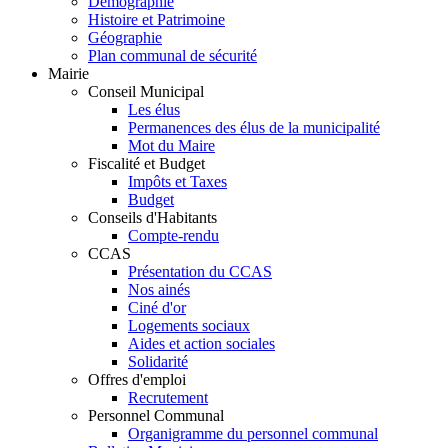
Démographie
Histoire et Patrimoine
Géographie
Plan communal de sécurité
Mairie
Conseil Municipal
Les élus
Permanences des élus de la municipalité
Mot du Maire
Fiscalité et Budget
Impôts et Taxes
Budget
Conseils d'Habitants
Compte-rendu
CCAS
Présentation du CCAS
Nos ainés
Ciné d'or
Logements sociaux
Aides et action sociales
Solidarité
Offres d'emploi
Recrutement
Personnel Communal
Organigramme du personnel communal