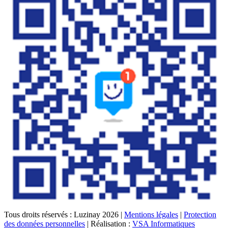
Tous droits réservés : Luzinay 2026 |
Mentions légales
|
Protection
des données personnelles
| Réalisation :
VSA Informatiques