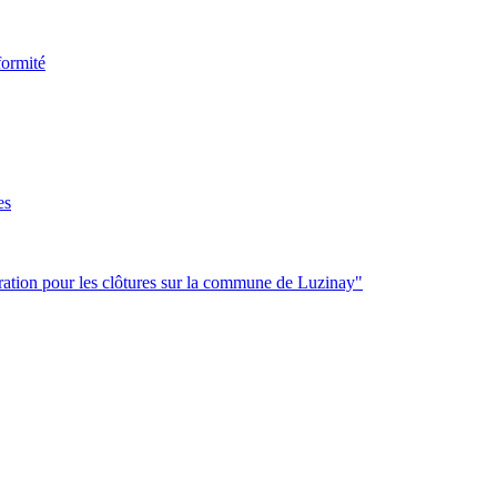
formité
es
ration pour les clôtures sur la commune de Luzinay"