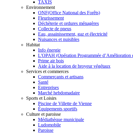
TAXIS
Environnement
ONF(Office National des Forêts)
Fleurissement
Déchèterie et ordures ménagères
Collecte de pneus
Eau, assainissement, gaz et électricité
Nuisances et nuisibles
Habitat
Info énergie
L'OPAH (Opération Programmée d’Amélioration de
Prime air bois
Aide à la location de broyeur végétaux
Services et commerces
Commerçants et artisans
Santé
Entreprises
Marché hebdomadaire
Sports et Loisirs
Piscine de Villette de Vienne
Équipements sportifs
Culture et paroisse
Médiathèque municipale
Ludomobile
Paroisse