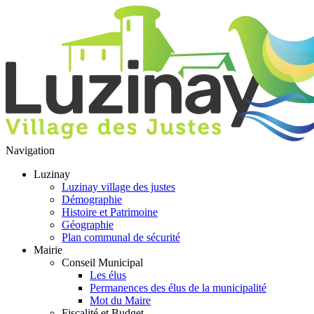
Navigation
Luzinay
Luzinay village des justes
Démographie
Histoire et Patrimoine
Géographie
Plan communal de sécurité
Mairie
Conseil Municipal
Les élus
Permanences des élus de la municipalité
Mot du Maire
Fiscalité et Budget