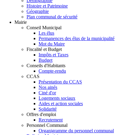
Démographie
Histoire et Patrimoine
Géographie
Plan communal de sécurité
Mairie
Conseil Municipal
Les élus
Permanences des élus de la municipalité
Mot du Maire
Fiscalité et Budget
Impôts et Taxes
Budget
Conseils d'Habitants
Compte-rendu
CCAS
Présentation du CCAS
Nos ainés
Ciné d'or
Logements sociaux
Aides et action sociales
Solidarité
Offres d'emploi
Recrutement
Personnel Communal
Organigramme du personnel communal