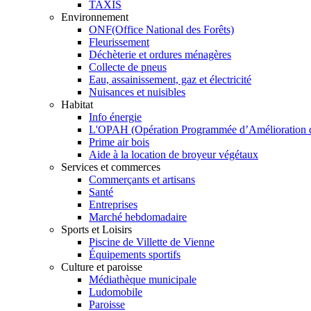
TAXIS
Environnement
ONF(Office National des Forêts)
Fleurissement
Déchèterie et ordures ménagères
Collecte de pneus
Eau, assainissement, gaz et électricité
Nuisances et nuisibles
Habitat
Info énergie
L'OPAH (Opération Programmée d’Amélioration de
Prime air bois
Aide à la location de broyeur végétaux
Services et commerces
Commerçants et artisans
Santé
Entreprises
Marché hebdomadaire
Sports et Loisirs
Piscine de Villette de Vienne
Équipements sportifs
Culture et paroisse
Médiathèque municipale
Ludomobile
Paroisse