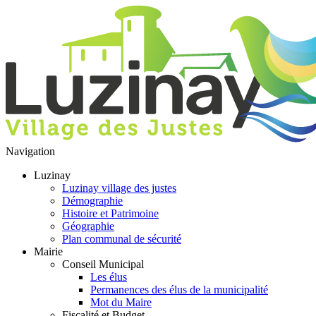
Navigation
Luzinay
Luzinay village des justes
Démographie
Histoire et Patrimoine
Géographie
Plan communal de sécurité
Mairie
Conseil Municipal
Les élus
Permanences des élus de la municipalité
Mot du Maire
Fiscalité et Budget