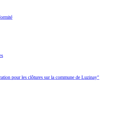
formité
es
ration pour les clôtures sur la commune de Luzinay"