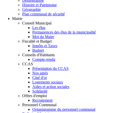
Démographie
Histoire et Patrimoine
Géographie
Plan communal de sécurité
Mairie
Conseil Municipal
Les élus
Permanences des élus de la municipalité
Mot du Maire
Fiscalité et Budget
Impôts et Taxes
Budget
Conseils d'Habitants
Compte-rendu
CCAS
Présentation du CCAS
Nos ainés
Ciné d'or
Logements sociaux
Aides et action sociales
Solidarité
Offres d'emploi
Recrutement
Personnel Communal
Organigramme du personnel communal